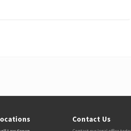
Locations
Contact Us
ell Law Group
Contact our legal office today