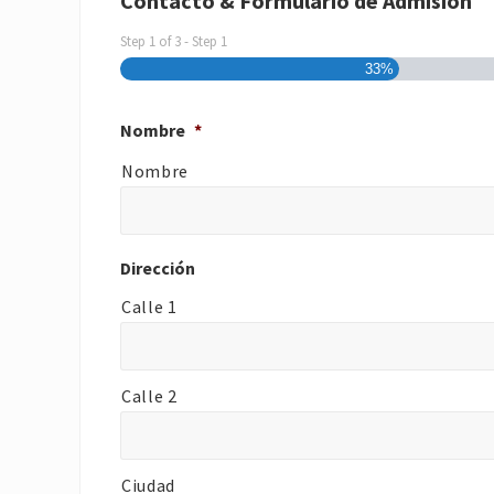
Contacto & Formulario de Admisión
Step
1
of
3
- Step 1
33%
Nombre
*
Nombre
Dirección
Calle 1
Calle 2
Ciudad