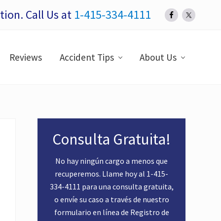
ion. Call Us at
1-415-334-4111
Bef
Hea
Reviews
Accident Tips
About Us
Primary
Consulta Gratuita!
Sidebar
No hay ningún cargo a menos que
recuperemos. Llame hoy al
1-415-
334-4111
para una consulta gratuita,
o envíe su caso a través de nuestro
formulario en línea de
Registro de