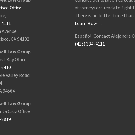
isco Office
attorneys are ready to fight f
ice)
There is no better time than
4-4111
Learn How →
h Avenue
Español: Contact Alejandra C
isco, CA 94132
(415) 334-4111
ell Law Group
st Bay Office
9-6410
le Valley Road
4
A 94564
ell Law Group
ta Cruz Office
8-8819