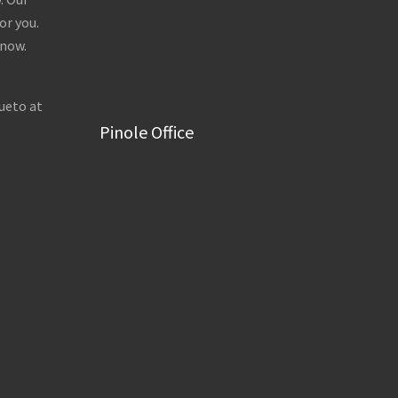
or you.
 now.
ueto at
Pinole Office