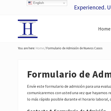
Skip
Skip
Skip
Skip
Skip
English
Experienced. 
to
to
to
to
to
right
main
secondary
primary
footer
header
content
navigation
sidebar
Home
navigation
San
Francisco
You are here:
Home
/
Formulario de Admisión de Nuevos Casos
Personal
Injury
Lawyers
Formulario de Adm
Envíe este formulario de admisión para una evalu
comunicaremos con usted una vez que hayamos rev
lo más rápido posible durante el horario laboral, de