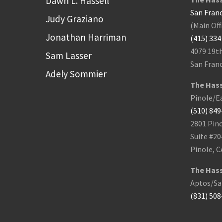
Dawn L. Hassell
San Franc
Judy Graziano
(Main Off
Jonathan Harriman
(415) 33
4079 19t
Sam Lasser
San Franc
Adely Sommier
The Hass
Pinole/Ea
(510) 84
2801 Pino
Suite #20
Pinole, C
The Hass
Aptos/San
(831) 50