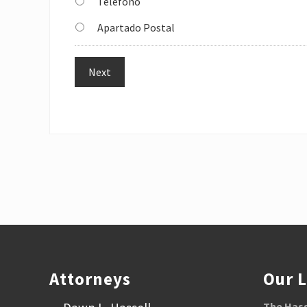
Teléfono
Apartado Postal
Footer
Attorneys
Our 
The Hass